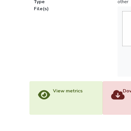
Type
other
File(s)
View metrics
Dow