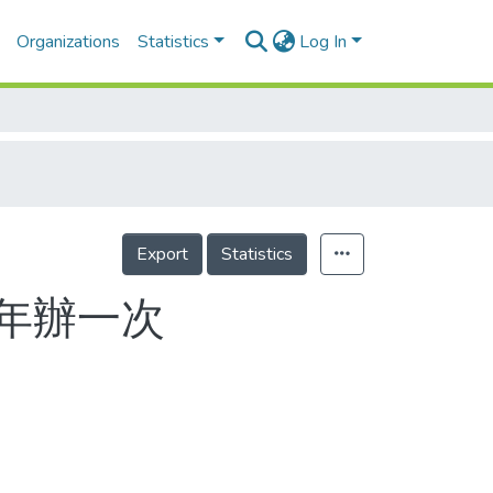
Organizations
Statistics
Log In
Export
Statistics
年辦一次