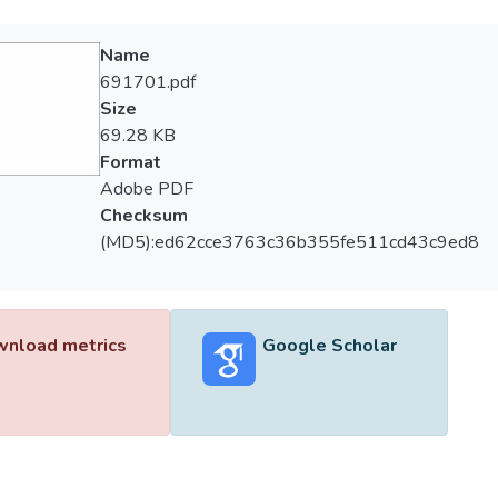
Name
691701.pdf
Size
69.28 KB
Format
Adobe PDF
Checksum
(MD5):ed62cce3763c36b355fe511cd43c9ed8
nload metrics
Google Scholar