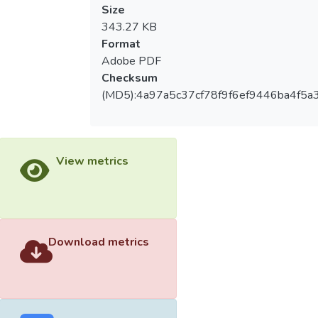
Size
343.27 KB
Format
Adobe PDF
Checksum
(MD5):4a97a5c37cf78f9f6ef9446ba4f5a
View metrics
Download metrics