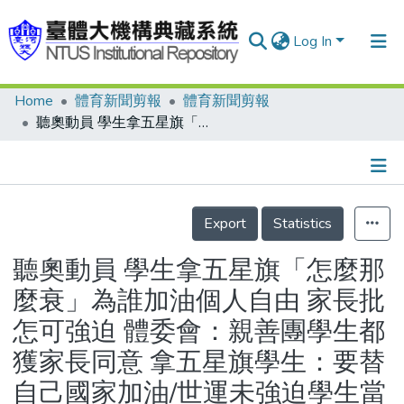
Log In
Home
體育新聞剪報
體育新聞剪報
Communities & Collections
聽奧動員 學生拿五星旗「怎麼那麼衰」為誰加油個人自由 家長批怎可強迫 體委會：親善團學生都獲家長同意 拿五星旗學生：要替自己國家加油/世運未強迫學生當啦啦隊/莫名&quot;旗&quot;妙
Research Outputs
Fundings & Projects
Details
People
Export
Statistics
Organizations
聽奧動員 學生拿五星旗「怎麼那
Statistics
麼衰」為誰加油個人自由 家長批
怎可強迫 體委會：親善團學生都
獲家長同意 拿五星旗學生：要替
自己國家加油/世運未強迫學生當