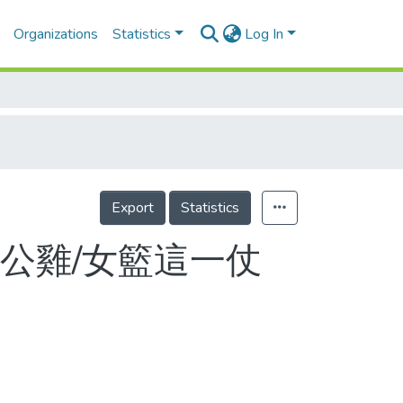
Organizations
Statistics
Log In
Export
Statistics
公雞/女籃這一仗