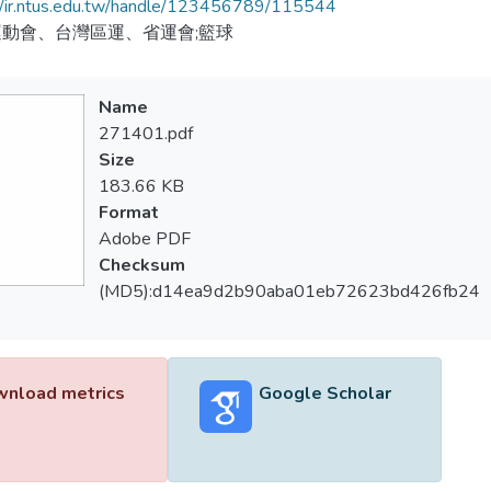
//ir.ntus.edu.tw/handle/123456789/115544
動會、台灣區運、省運會;籃球
Name
271401.pdf
Size
183.66 KB
Format
Adobe PDF
Checksum
(MD5):d14ea9d2b90aba01eb72623bd426fb24
nload metrics
Google Scholar