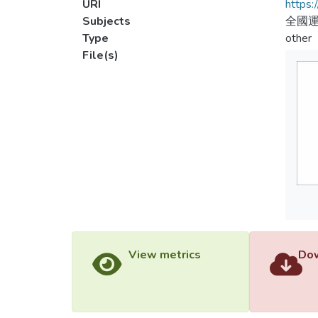
URI
https:
Subjects
全國運
Type
other
File(s)
View metrics
Dow