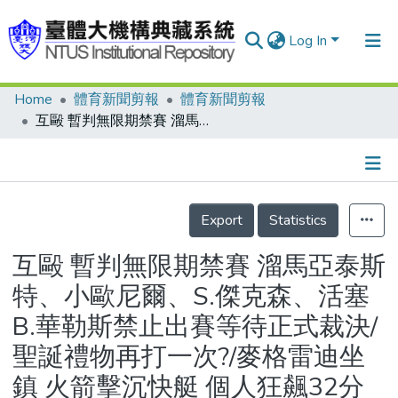
Log In
Home
體育新聞剪報
體育新聞剪報
Communities & Collections
互毆 暫判無限期禁賽 溜馬亞泰斯特、小歐尼爾、S.傑克森、活塞B.華勒斯禁止出賽等待正式裁決/聖誕禮物再打一次?/麥格雷迪坐鎮 火箭擊沉快艇 個人狂飆32分 填補姚明失常漏洞 騎士刺傷山貓 6連勝到手
Research Outputs
Fundings & Projects
Details
People
Export
Statistics
Organizations
互毆 暫判無限期禁賽 溜馬亞泰斯
Statistics
特、小歐尼爾、S.傑克森、活塞
B.華勒斯禁止出賽等待正式裁決/
聖誕禮物再打一次?/麥格雷迪坐
鎮 火箭擊沉快艇 個人狂飆32分