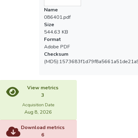
Name
086401.pdf
Size
544.63 KB
Format
Adobe PDF
Checksum
(MD5):1573683f1d79f8a5661a51de21a
View metrics
3
Acquisition Date
Aug 8, 2026
Download metrics
6