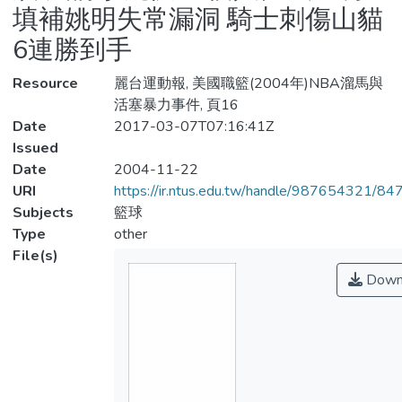
填補姚明失常漏洞 騎士刺傷山貓
6連勝到手
Resource
麗台運動報, 美國職籃(2004年)NBA溜馬與
活塞暴力事件, 頁16
Date
2017-03-07T07:16:41Z
Issued
Date
2004-11-22
URI
https://ir.ntus.edu.tw/handle/987654321/84
Subjects
籃球
Type
other
File(s)
Down