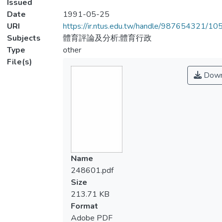
Issued
Date
1991-05-25
URI
https://ir.ntus.edu.tw/handle/987654321/1
Subjects
體育評論及分析;體育行政
Type
other
File(s)
Down
Name
248601.pdf
Size
213.71 KB
Format
Adobe PDF