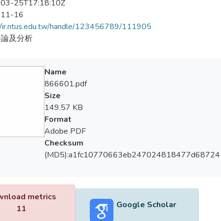
03-25T17:18:10Z
-11-16
//ir.ntus.edu.tw/handle/123456789/111905
評論及分析
Name
866601.pdf
Size
149.57 KB
Format
Adobe PDF
Checksum
(MD5):a1fc10770663eb247024818477d68724
nload metrics
Google Scholar
11