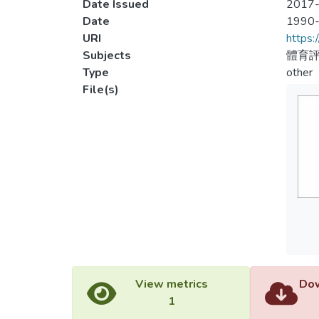
Date Issued
2017-
Date
1990
URI
https:
Subjects
體育
Type
other
File(s)
View metrics
Dow
1