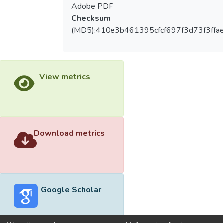
Adobe PDF
Checksum
(MD5):410e3b461395cfcf697f3d73f3ffa
View metrics
Download metrics
Google Scholar