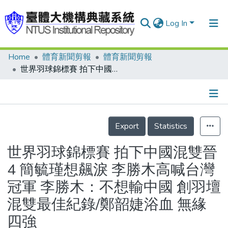
Log In
Home
體育新聞剪報
體育新聞剪報
Communities & Collections
世界羽球錦標賽 拍下中國混雙晉4 簡毓瑾想飆淚 李勝木高喊台灣冠軍 李勝木：不想輸中國 創羽壇混雙最佳紀錄/鄭韶婕浴血 無緣四強
Research Outputs
Fundings & Projects
Details
People
Export
Statistics
Organizations
世界羽球錦標賽 拍下中國混雙晉
Statistics
4 簡毓瑾想飆淚 李勝木高喊台灣
冠軍 李勝木：不想輸中國 創羽壇
混雙最佳紀錄/鄭韶婕浴血 無緣
四強