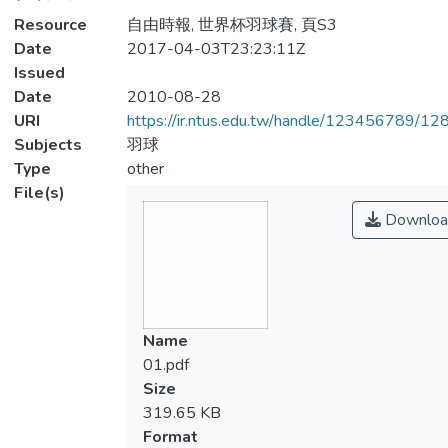
Resource
自由時報, 世界杯羽球賽, 頁S3
Date
2017-04-03T23:23:11Z
Issued
Date
2010-08-28
URI
https://ir.ntus.edu.tw/handle/123456789/1
Subjects
羽球
Type
other
File(s)
Downloa
Name
01.pdf
Size
319.65 KB
Format