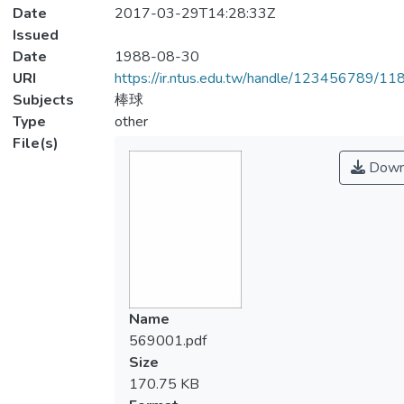
Date
2017-03-29T14:28:33Z
Issued
Date
1988-08-30
URI
https://ir.ntus.edu.tw/handle/123456789/1
Subjects
棒球
Type
other
File(s)
Down
Name
569001.pdf
Size
170.75 KB