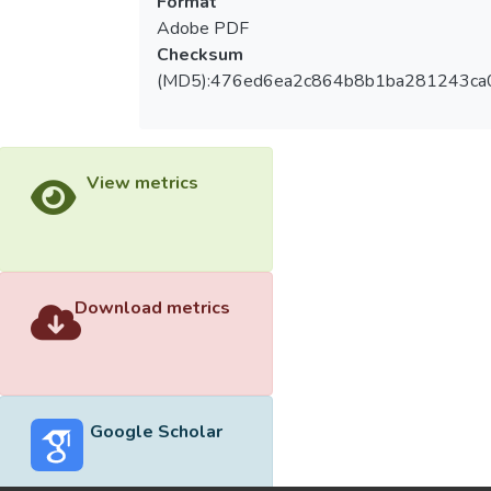
Format
Adobe PDF
Checksum
(MD5):476ed6ea2c864b8b1ba281243ca
View metrics
Download metrics
Google Scholar