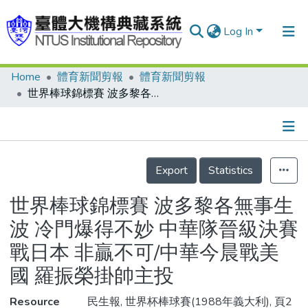
Log In
Home
體育新聞剪報
體育新聞剪報
Communities & Collections
世界棒球錦標賽 波多黎各無事生波 冷門爆得不妙 中華隊晉級決賽戰日本 非贏不可/中華今晨戰美國 羅振榮掛帥主投
Research Outputs
Fundings & Projects
Details
People
Export
Statistics
Organizations
世界棒球錦標賽 波多黎各無事生
Statistics
波 冷門爆得不妙 中華隊晉級決賽
戰日本 非贏不可/中華今晨戰美
國 羅振榮掛帥主投
Resource
民生報, 世界杯棒球賽(1988年義大利), 頁2