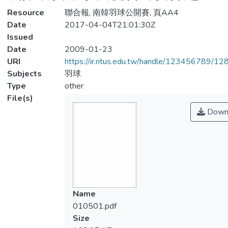
Resource
聯合報, 南韓羽球公開賽, 頁AA4
Date
2017-04-04T21:01:30Z
Issued
Date
2009-01-23
URI
https://ir.ntus.edu.tw/handle/123456789/1
Subjects
羽球
Type
other
File(s)
Down
Name
010501.pdf
Size