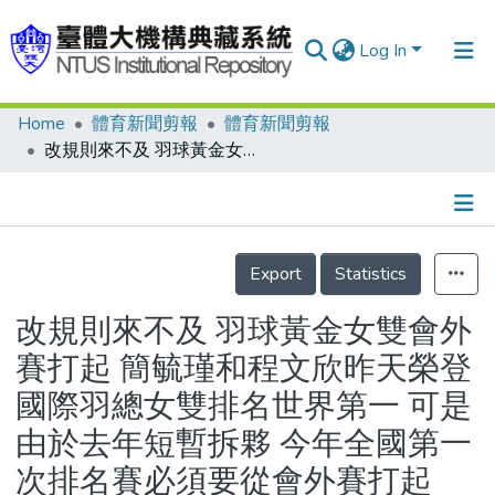
Log In
Home
體育新聞剪報
體育新聞剪報
Communities & Collections
改規則來不及 羽球黃金女雙會外賽打起 簡毓瑾和程文欣昨天榮登國際羽總女雙排名世界第一 可是由於去年短暫拆夥 今年全國第一次排名賽必須要從會外賽打起
Research Outputs
Fundings & Projects
Details
People
Export
Statistics
Organizations
改規則來不及 羽球黃金女雙會外
Statistics
賽打起 簡毓瑾和程文欣昨天榮登
國際羽總女雙排名世界第一 可是
由於去年短暫拆夥 今年全國第一
次排名賽必須要從會外賽打起