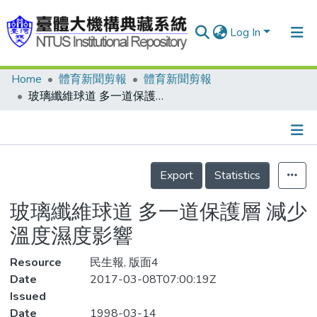
Log In
Home
體育新聞剪報
體育新聞剪報
Communities & Collections
玻璃纖維球道 多一道保護層 減少溫度濕度影響
Research Outputs
Fundings & Projects
Details
People
Export
Statistics
Organizations
玻璃纖維球道 多一道保護層 減少
Statistics
溫度濕度影響
Resource
民生報, 版面4
Date
2017-03-08T07:00:19Z
Issued
Date
1998-03-14