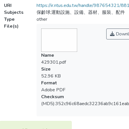
URI
https://ir.ntus.edu.tw/handle/987654321/88
Subjects
保齡球;運動設施、設備、器材、服裝、配件
Type
other
File(s)
Downl
Name
429301.pdf
Size
52.96 KB
Format
Adobe PDF
Checksum
(MD5):352c96c68aedc32236ab9c161ea