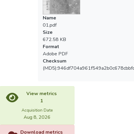
Name
01.pdf
Size
672.58 KB
Format
Adobe PDF
Checksum
(MD5):946df704a961f549a2b0c678cbbf
View metrics
1
Acquisition Date
Aug 8, 2026
Download metrics