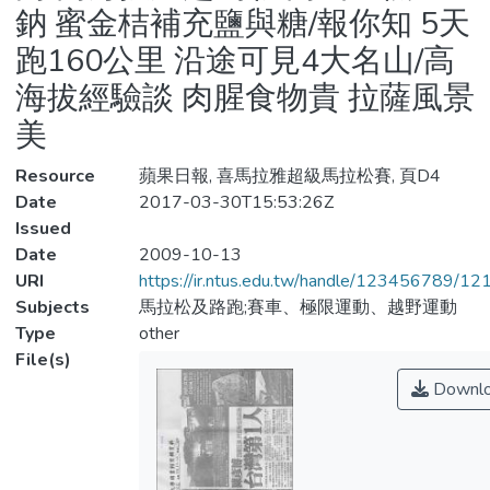
鈉 蜜金桔補充鹽與糖/報你知 5天
跑160公里 沿途可見4大名山/高
海拔經驗談 肉腥食物貴 拉薩風景
美
Resource
蘋果日報, 喜馬拉雅超級馬拉松賽, 頁D4
Date
2017-03-30T15:53:26Z
Issued
Date
2009-10-13
URI
https://ir.ntus.edu.tw/handle/123456789/1
Subjects
馬拉松及路跑;賽車、極限運動、越野運動
Type
other
File(s)
Downl