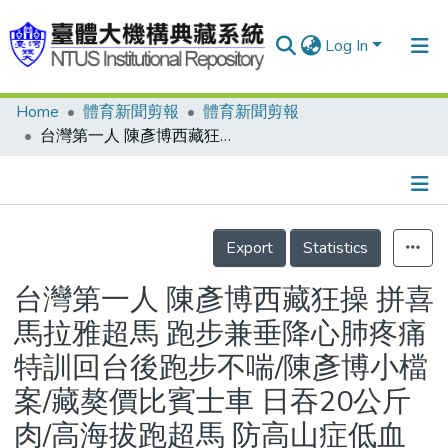
Log In
Home
體育新聞剪報
體育新聞剪報
Communities & Collections
台灣第一人 陳彥博西藏狂操 拼喜馬拉雅超馬 跑步兼垂降心肺疼痛 特訓回台後跑步不喘/陳彥博小檔案/藏獒價比賓士車 日吞20公斤肉/高海拔跑超馬 防高山症低血鈉 蜜金桔補充鹽與糖/報你知 5天跑160公里 沿途可見4大名山/高海拔經驗談 肉腥食物貴 拉薩風景美
Research Outputs
Fundings & Projects
Details
People
Export
Statistics
Organizations
台灣第一人 陳彥博西藏狂操 拼喜
Statistics
馬拉雅超馬 跑步兼垂降心肺疼痛
特訓回台後跑步不喘/陳彥博小檔
案/藏獒價比賓士車 日吞20公斤
肉/高海拔跑超馬 防高山症低血