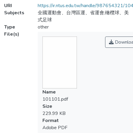
URI
https://ir.ntus.edu.tw/handle/987654321/1
Subjects
全國運動會、台灣區運、省運會;橄欖球、美
式足球
Type
other
File(s)
Downlo
Name
101101.pdf
Size
229.99 KB
Format
Adobe PDF