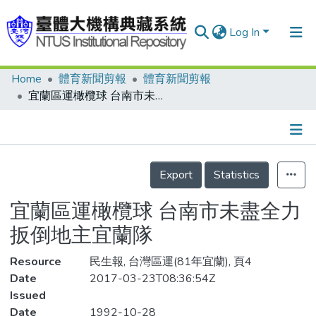
Log In
Home
體育新聞剪報
體育新聞剪報
Communities & Collections
宜蘭區運橄欖球 台南市未盡全力 扳倒地主宜蘭隊
Research Outputs
Fundings & Projects
Details
People
Export
Statistics
Organizations
宜蘭區運橄欖球 台南市未盡全力
Statistics
扳倒地主宜蘭隊
Resource
民生報, 台灣區運(81年宜蘭), 頁4
Date
2017-03-23T08:36:54Z
Issued
Date
1992-10-28