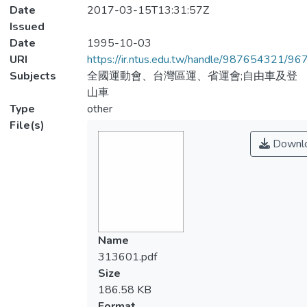
Date
2017-03-15T13:31:57Z
Issued
Date
1995-10-03
URI
https://ir.ntus.edu.tw/handle/987654321/96
Subjects
全國運動會、台灣區運、省運會;自由車及登
山車
Type
other
File(s)
Downl
Name
313601.pdf
Size
186.58 KB
Format