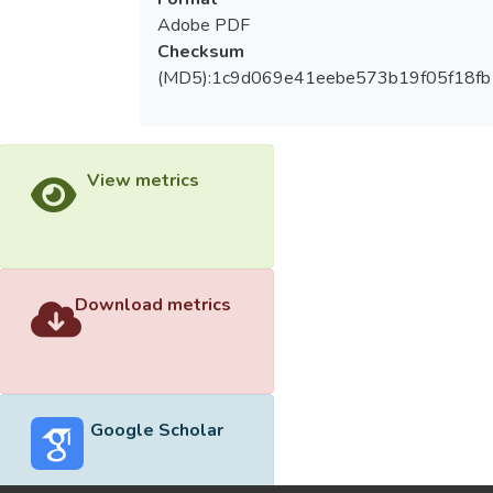
Adobe PDF
Checksum
(MD5):1c9d069e41eebe573b19f05f18fb
View metrics
Download metrics
Google Scholar