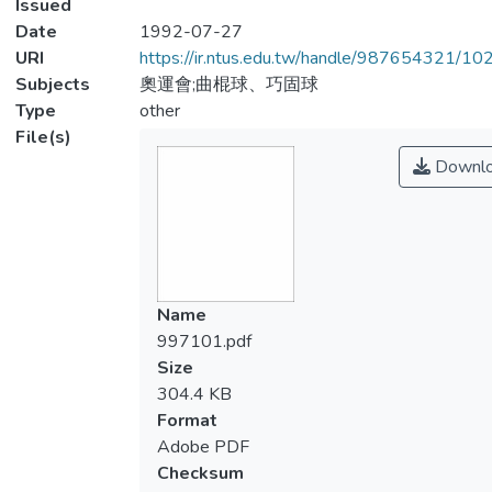
Issued
Date
1992-07-27
URI
https://ir.ntus.edu.tw/handle/987654321/1
Subjects
奧運會;曲棍球、巧固球
Type
other
File(s)
Downl
Name
997101.pdf
Size
304.4 KB
Format
Adobe PDF
Checksum