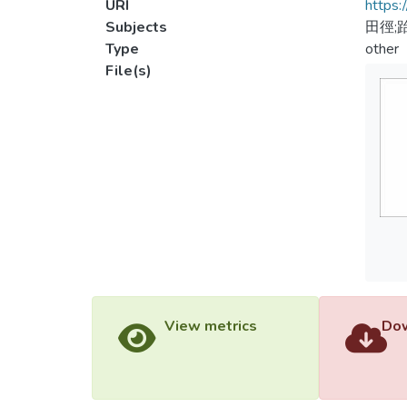
URI
https:
Subjects
田徑;
Type
other
File(s)
View metrics
Dow