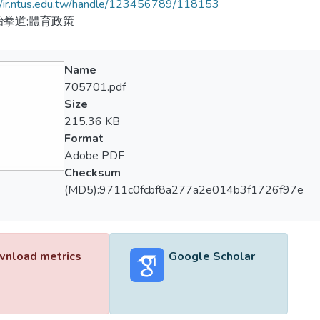
//ir.ntus.edu.tw/handle/123456789/118153
跆拳道;體育政策
Name
705701.pdf
Size
215.36 KB
Format
Adobe PDF
Checksum
(MD5):9711c0fcbf8a277a2e014b3f1726f97e
nload metrics
Google Scholar