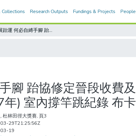
 Collections
Research Outputs
Fundings & Projects
People
推展跆運 何必自縛手腳 跆協修定晉段收費及年齡限制/杜林田徑大獎賽新紀錄(1987年) 室內撐竿跳紀錄 布卡再度刷新
縛手腳 跆協修定晉段收費及
87年) 室內撐竿跳紀錄 布
, 杜林田徑大獎賽, 頁3
03-29T21:25:56Z
-03-19