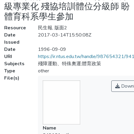
級專業化 殘協培訓體位分級師 盼
體育科系學生參加
Resource
民生報, 版面2
Date
2017-03-14T15:50:08Z
Issued
Date
1996-09-09
URI
https://ir.ntus.edu.tw/handle/987654321/94
Subjects
殘障運動、特殊奧運;體育政策
Type
other
File(s)
Downl
Name