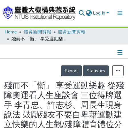
Log In
Home
體育新聞剪報
體育新聞剪報
Communities & Collections
殘而不「慚」 享受運動樂趣 從殘障奧運看人生座談會 三位得牌選手 李青忠、許志杉、周長生現身說法 鼓勵殘友不要自卑藉運動建立快樂的人生觀/殘障體育體位分級專業化 殘協培訓體位分級師 盼體育科系學生參加
Research Outputs
Fundings & Projects
Details
People
Export
Statistics
Organizations
殘而不「慚」 享受運動樂趣 從殘
Statistics
障奧運看人生座談會 三位得牌選
手 李青忠、許志杉、周長生現身
說法 鼓勵殘友不要自卑藉運動建
立快樂的人生觀/殘障體育體位分