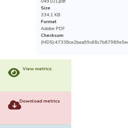
049101.pdf
Size
334.1 KB
Format
Adobe PDF
Checksum
(MD5):47338ce2bea99c68c7b87989e5e
View metrics
Download metrics