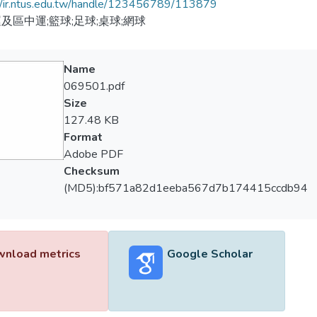
//ir.ntus.edu.tw/handle/123456789/113879
及區中運;籃球;足球;桌球;網球
Name
069501.pdf
Size
127.48 KB
Format
Adobe PDF
Checksum
(MD5):bf571a82d1eeba567d7b174415ccdb94
nload metrics
Google Scholar