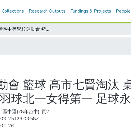
 Collections
Research Outputs
Fundings & Projects
People
台灣區中等學校運動會 籃球 高市七賢淘汰 桌球松山稱霸男高組 軟網冠軍換新面孔 羽球北一女得第一 足球永平國女組稱后
動會 籃球 高市七賢淘汰 
 羽球北一女得第一 足球
 區中運(78年台中), 頁2
03-25T23:03:58Z
-04-26