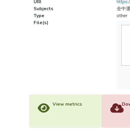
URI
https:
Subjects
全中運
Type
other
File(s)
View metrics
Dow