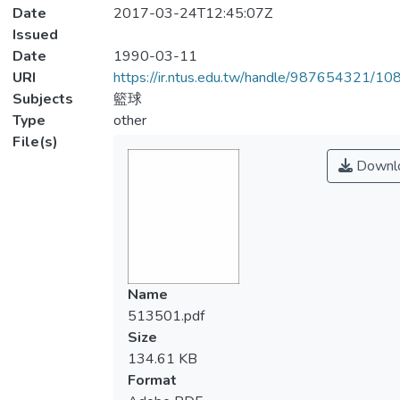
Date
2017-03-24T12:45:07Z
Issued
Date
1990-03-11
URI
https://ir.ntus.edu.tw/handle/987654321/1
Subjects
籃球
Type
other
File(s)
Downl
Name
513501.pdf
Size
134.61 KB
Format