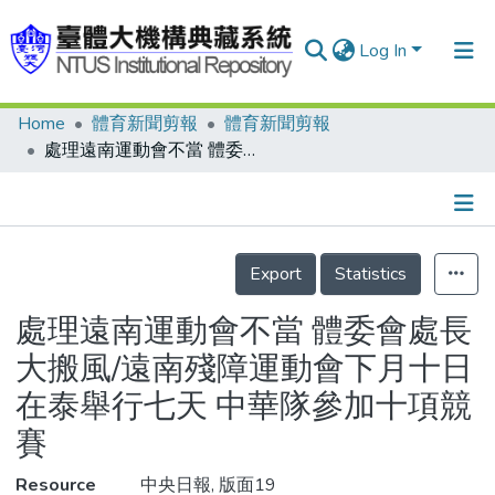
Log In
Home
體育新聞剪報
體育新聞剪報
Communities & Collections
處理遠南運動會不當 體委會處長大搬風/遠南殘障運動會下月十日在泰舉行七天 中華隊參加十項競賽
Research Outputs
Fundings & Projects
Details
People
Export
Statistics
Organizations
處理遠南運動會不當 體委會處長
Statistics
大搬風/遠南殘障運動會下月十日
在泰舉行七天 中華隊參加十項競
賽
Resource
中央日報, 版面19