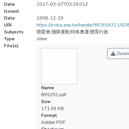
Date
2017-03-07T03:29:01Z
Issued
Date
1998-12-29
URI
https://ir.ntus.edu.tw/handle/987654321/82
Subjects
體委會;殘障運動;特殊奧運;體育行政
Type
other
File(s)
Downl
Name
895201.pdf
Size
171.59 KB
Format
Adobe PDF