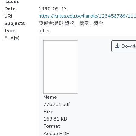
Issued
Date
1990-09-13
URI
https://ir.ntus.edu.tw/handle/123456789/1
Subjects
亞運會;足球;獎牌、獎章、獎金
Type
other
File(s)
Downl
Name
776201.pdf
Size
169.81 KB
Format
Adobe PDF