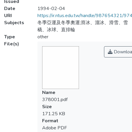
Issued
Date
1994-02-04
URI
https://ir.ntus.edu.tw/handle/987654321/97
Subjects
冬季亞運及冬季奧運;滑冰、溜冰、滑雪、雪
橇、冰球、直排輪
Type
other
File(s)
Downloa
Name
378001.pdf
Size
171.25 KB
Format
Adobe PDF