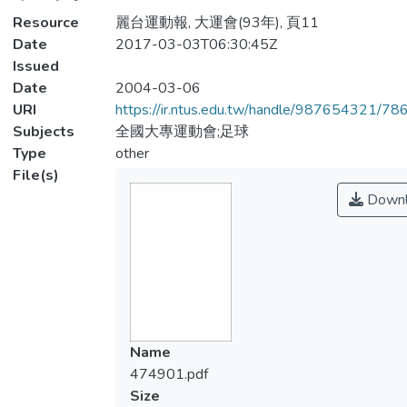
Resource
麗台運動報, 大運會(93年), 頁11
Date
2017-03-03T06:30:45Z
Issued
Date
2004-03-06
URI
https://ir.ntus.edu.tw/handle/987654321/78
Subjects
全國大專運動會;足球
Type
other
File(s)
Downl
Name
474901.pdf
Size