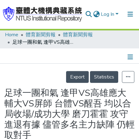
Log In
Home
體育新聞剪報
體育新聞剪報
Communities & Collections
足球一團和氣 逢甲VS高雄應大 輔大VS屏師 台體VS醒吾 均以合局收場/成功大學 磨刀霍霍 攻守進退有據 儘管多名主力缺陣 仍輕取對手
Research Outputs
Fundings & Projects
Details
People
Export
Statistics
Organizations
足球一團和氣 逢甲VS高雄應大
Statistics
輔大VS屏師 台體VS醒吾 均以合
局收場/成功大學 磨刀霍霍 攻守
進退有據 儘管多名主力缺陣 仍輕
取對手