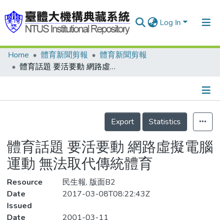
Log In
Home
體育新聞剪報
體育新聞剪報
Communities & Collections
體育話題 要活要動 網路虛擬電腦運動 無法取代傳統體育
Research Outputs
Fundings & Projects
Details
People
Export
Statistics
Organizations
體育話題 要活要動 網路虛擬電腦
Statistics
運動 無法取代傳統體育
Resource
民生報, 版面B2
Date
2017-03-08T08:22:43Z
Issued
Date
2001-03-11