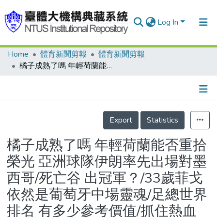
Log In
Home
體育新聞剪報
體育新聞剪報
Communities & Collections
橘子成熟了嗎 年輕荷蘭能否重拾榮光 亞洲球隊伊朗率先出場對墨西哥/死亡谷 出冠軍？/33歲菲戈 依然是葡萄牙中場靈魂/足總世界排名 有多少參考價值/抓住熱血男人 一樣抓住他的胃
Research Outputs
Fundings & Projects
Details
People
Export
Statistics
Organizations
橘子成熟了嗎 年輕荷蘭能否重拾
Statistics
榮光 亞洲球隊伊朗率先出場對墨
西哥/死亡谷 出冠軍？/33歲菲戈
依然是葡萄牙中場靈魂/足總世界
排名 有多少參考價值/抓住熱血