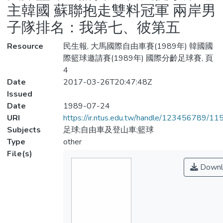
主韓國 蘇聯抱走雙料冠軍 兩岸男
子隊排名：我第七、彼第五
Resource
民生報, 大馬國際自由車賽(1989年) 韓國國
際籃球邀請賽(1989年) 國際分齡足球賽, 頁
4
Date
2017-03-26T20:47:48Z
Issued
Date
1989-07-24
URI
https://ir.ntus.edu.tw/handle/123456789/1
Subjects
足球;自由車及登山車;籃球
Type
other
File(s)
Downl