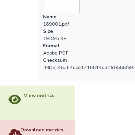
Name
189001.pdf
Size
193.95 KB
Format
Adobe PDF
Checksum
(MD5):48364dc81715514d31fcb588fe9
View metrics
Download metrics