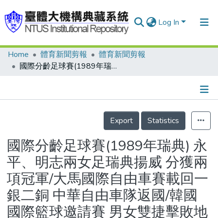
Log In
Home
體育新聞剪報
體育新聞剪報
Communities & Collections
國際分齡足球賽(1989年瑞典) 永平、明志兩女足瑞典揚威 分獲兩項冠軍/大馬國際自由車賽載回一銀二銅 中華自由車隊返國/韓國國際籃球邀請賽 男女雙捷擊敗地主韓國 蘇聯抱走雙料冠軍 兩岸男子隊排名：我第七、彼第五
Research Outputs
Fundings & Projects
Details
People
Export
Statistics
Organizations
國際分齡足球賽(1989年瑞典) 永
Statistics
平、明志兩女足瑞典揚威 分獲兩
項冠軍/大馬國際自由車賽載回一
銀二銅 中華自由車隊返國/韓國
國際籃球邀請賽 男女雙捷擊敗地