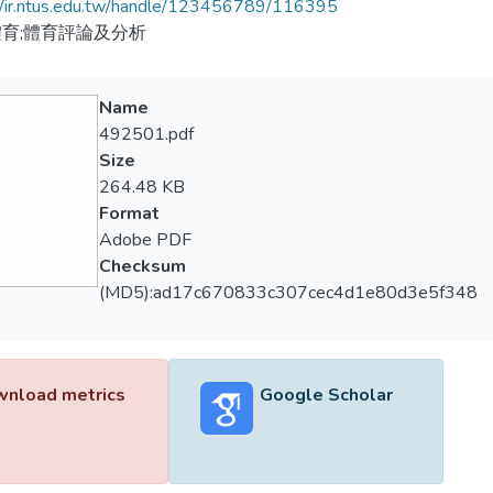
//ir.ntus.edu.tw/handle/123456789/116395
育;體育評論及分析
Name
492501.pdf
Size
264.48 KB
Format
Adobe PDF
Checksum
(MD5):ad17c670833c307cec4d1e80d3e5f348
nload metrics
Google Scholar