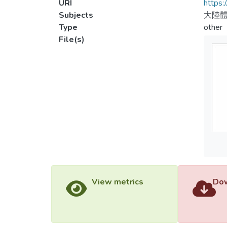
URI
https:
Subjects
大陸體
Type
other
File(s)
View metrics
Dow