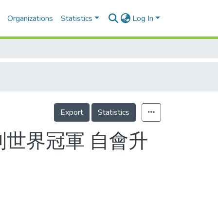
Organizations
Statistics
Log In
Export
Statistics
到世界冠軍 自會升