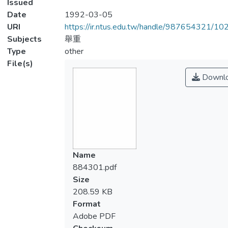
Issued
Date
1992-03-05
URI
https://ir.ntus.edu.tw/handle/987654321/1
Subjects
舉重
Type
other
File(s)
Downl
Name
884301.pdf
Size
208.59 KB
Format
Adobe PDF