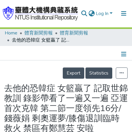
Log In
Home
體育新聞剪報
體育新聞剪報
Communities & Collections
去他的恐韓症 女籃贏了 記取世錦教訓 錄影帶看了一遍又一遍 亞運首次克韓 第二節一度領先16分/錢薇娟 剩奧運夢/膝傷退訓臨時救火 禁區有鄭慧芸 安啦
Research Outputs
Fundings & Projects
Details
People
Export
Statistics
Organizations
去他的恐韓症 女籃贏了 記取世錦
Statistics
教訓 錄影帶看了一遍又一遍 亞運
首次克韓 第二節一度領先16分/
錢薇娟 剩奧運夢/膝傷退訓臨時
救火 禁區有鄭慧芸 安啦