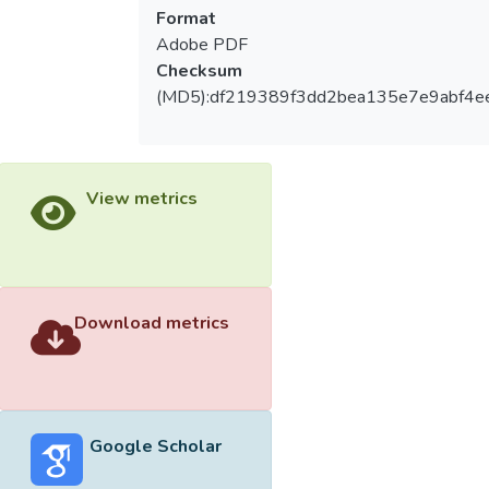
Format
Adobe PDF
Checksum
(MD5):df219389f3dd2bea135e7e9abf4e
View metrics
Download metrics
Google Scholar