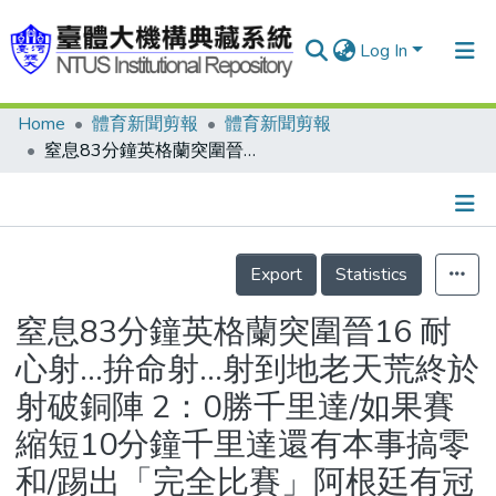
Log In
Home
體育新聞剪報
體育新聞剪報
Communities & Collections
窒息83分鐘英格蘭突圍晉16 耐心射…拚命射…射到地老天荒終於射破銅陣 2：0勝千里達/如果賽縮短10分鐘千里達還有本事搞零和/踢出「完全比賽」阿根廷有冠軍相/6：0阿根廷痛宰塞隊晉級 上下半場個三球妙射創本屆最多進球數 塞爾維亞幾淘汰/德國對誰都可以就是不要英格蘭/花花公子出奇招 辣妹照對抗球星
Research Outputs
Fundings & Projects
Details
People
Export
Statistics
Organizations
窒息83分鐘英格蘭突圍晉16 耐
Statistics
心射…拚命射…射到地老天荒終於
射破銅陣 2：0勝千里達/如果賽
縮短10分鐘千里達還有本事搞零
和/踢出「完全比賽」阿根廷有冠