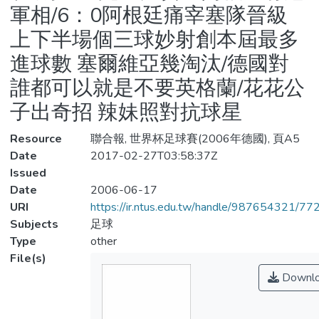
軍相/6：0阿根廷痛宰塞隊晉級
上下半場個三球妙射創本屆最多
進球數 塞爾維亞幾淘汰/德國對
誰都可以就是不要英格蘭/花花公
子出奇招 辣妹照對抗球星
Resource
聯合報, 世界杯足球賽(2006年德國), 頁A5
Date
2017-02-27T03:58:37Z
Issued
Date
2006-06-17
URI
https://ir.ntus.edu.tw/handle/987654321/77
Subjects
足球
Type
other
File(s)
Downl