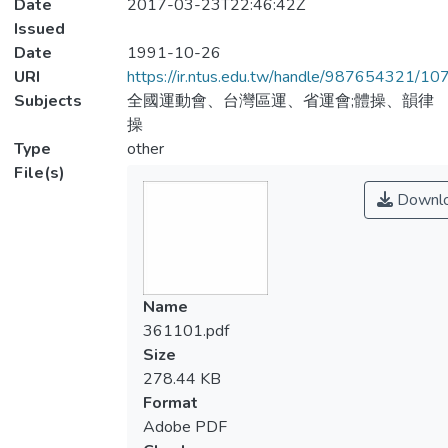
Date
2017-03-23T22:46:42Z
Issued
Date
1991-10-26
URI
https://ir.ntus.edu.tw/handle/987654321/1
Subjects
全國運動會、台灣區運、省運會;體操、韻律
操
Type
other
File(s)
Downl
Name
361101.pdf
Size
278.44 KB
Format
Adobe PDF