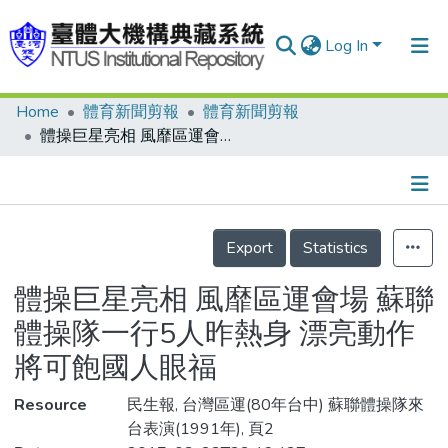
Log In
Home
體育新聞剪報
體育新聞剪報
Communities & Collections
體操巨星亮相 風靡區運會場 蘇聯體操隊一行5人昨熱身 漂亮動作將可飽國人眼福
Research Outputs
Fundings & Projects
Details
People
Export
Statistics
Organizations
體操巨星亮相 風靡區運會場 蘇聯
Statistics
體操隊一行5人昨熱身 漂亮動作
將可飽國人眼福
Resource
民生報, 台灣區運(80年台中) 蘇聯體操隊來
台表演(1991年), 頁2