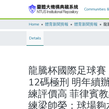
Communities &
Home
體育新聞剪報
體育新聞剪報
Details
龍騰杯國際足球賽
12碼極刑 明年續
練評價高 菲律賓
練梁帥榮：球場夠