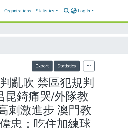
Organizations
Statistics
Log In
Export
Statistics
判亂吹 禁區犯規判
呂昆錡痛哭/外隊教
高刺激進步 澳門教
曾偉忠：吃住加練球