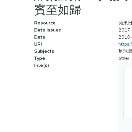
賓至如歸
Resource
蘋果日
Date Issued
2017-
Date
2010
URI
https:
Subjects
足球;
Type
other
File(s)