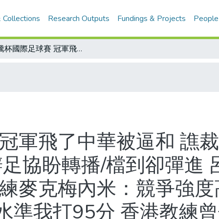
 Collections
Research Outputs
Fundings & Projects
People
龍騰杯國際足球賽 冠軍飛了中華被逼和 譙裁判亂吹 禁區犯規判12碼極刑 明年續辦足協盼轉播/檔到卻彈進 呂昆錡痛哭/外隊教練評價高 菲律賓教練麥克梅內米：競爭強度高刺激進步 澳門教練梁帥榮：球場夠水準我打95分 香港教練曾偉忠：吃住加練球賓至如歸
 冠軍飛了中華被逼和 譙裁
辦足協盼轉播/檔到卻彈進 
教練麥克梅內米：競爭強度
水準我打95分 香港教練