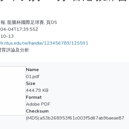
報, 龍騰杯國際足球賽, 頁D5
04-04T17:39:55Z
-10-13
//ir.ntus.edu.tw/handle/123456789/125591
體育評論及分析
Name
01.pdf
Size
444.79 KB
Format
Adobe PDF
Checksum
(MD5):a53b268953f61c003f5d67ab9baeae87