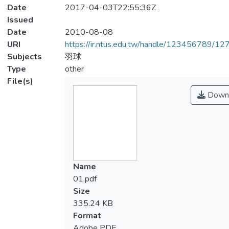
Date
2017-04-03T22:55:36Z
Issued
Date
2010-08-08
URI
https://ir.ntus.edu.tw/handle/123456789/1
Subjects
羽球
Type
other
File(s)
Down
Name
01.pdf
Size
335.24 KB
Format
Adobe PDF