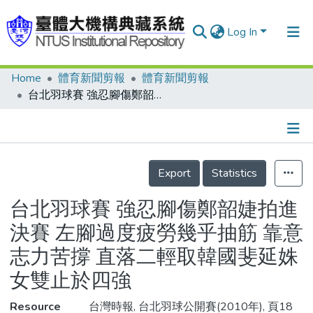
Log In
Home
體育新聞剪報
體育新聞剪報
Communities & Collections
台北羽球賽 強忍腳傷鄭韶婕拍進決賽 左腳過度疲勞幾乎抽筋 靠意志力苦撐 直落二輕取韓國斐延姝 女雙止於四強
Research Outputs
Fundings & Projects
Details
People
Export
Statistics
Organizations
台北羽球賽 強忍腳傷鄭韶婕拍進
Statistics
決賽 左腳過度疲勞幾乎抽筋 靠意
志力苦撐 直落二輕取韓國斐延姝
女雙止於四強
Resource
台灣時報, 台北羽球公開賽(2010年), 頁18