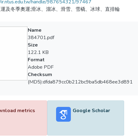
//ir.ntus.edu.tw/handle/987654321/97467
亞運及冬季奧運;滑冰、溜冰、滑雪、雪橇、冰球、直排輪
Name
384701.pdf
Size
122.1 KB
Format
Adobe PDF
Checksum
(MD5):dfda879cc0b212bc9ba5db468ee3d891
nload metrics
Google Scholar