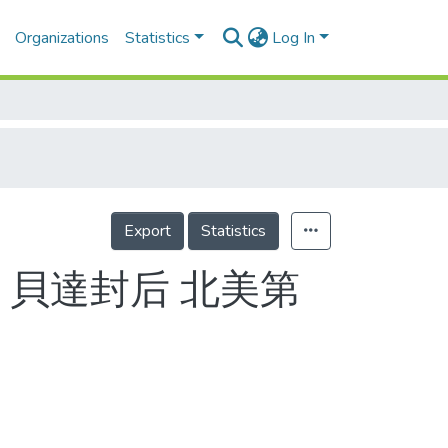
Organizations
Statistics
Log In
Export
Statistics
 貝達封后 北美第