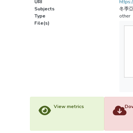
URI
https:
Subjects
冬季
Type
other
File(s)
View metrics
Dow