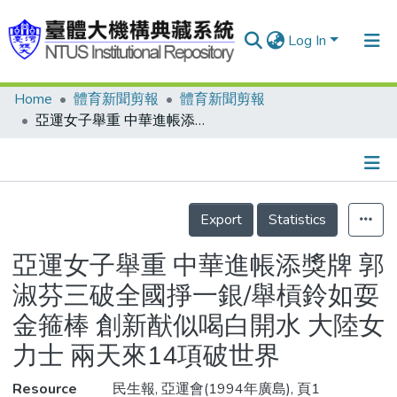
Log In
Home
體育新聞剪報
體育新聞剪報
Communities & Collections
亞運女子舉重 中華進帳添獎牌 郭淑芬三破全國掙一銀/舉槓鈴如耍金箍棒 創新猷似喝白開水 大陸女力士 兩天來14項破世界
Research Outputs
Fundings & Projects
Details
People
Export
Statistics
Organizations
亞運女子舉重 中華進帳添獎牌 郭
Statistics
淑芬三破全國掙一銀/舉槓鈴如耍
金箍棒 創新猷似喝白開水 大陸女
力士 兩天來14項破世界
Resource
民生報, 亞運會(1994年廣島), 頁1