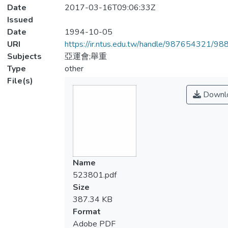
Date
2017-03-16T09:06:33Z
Issued
Date
1994-10-05
URI
https://ir.ntus.edu.tw/handle/987654321/98
Subjects
亞運會;舉重
Type
other
File(s)
Downl
Name
523801.pdf
Size
387.34 KB
Format
Adobe PDF