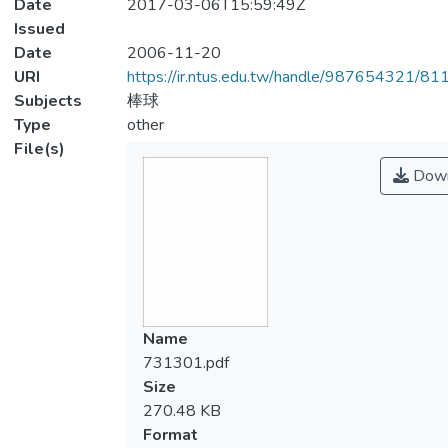
Date
2017-03-06T15:59:49Z
Issued
Date
2006-11-20
URI
https://ir.ntus.edu.tw/handle/987654321/81
Subjects
棒球
Type
other
File(s)
Down
Name
731301.pdf
Size
270.48 KB
Format