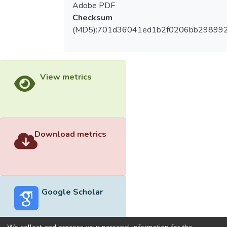
Adobe PDF
Checksum
(MD5):701d36041ed1b2f0206bb29899
View metrics
Download metrics
Google Scholar