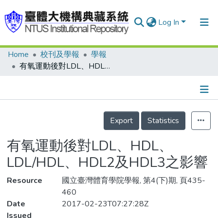
Log In
Home
校刊及學報
學報
Communities & Collections
有氧運動後對LDL、HDL、LDL/HDL、HDL2及HDL3之影響
Research Outputs
Fundings & Projects
Details
People
Export
Statistics
Organizations
有氧運動後對LDL、HDL、
Statistics
LDL/HDL、HDL2及HDL3之影響
Resource
國立臺灣體育學院學報, 第4(下)期, 頁435-
460
Date
2017-02-23T07:27:28Z
Issued