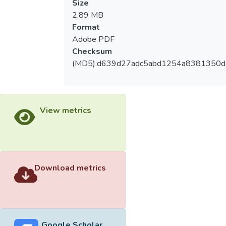
Size
2.89 MB
Format
Adobe PDF
Checksum
(MD5):d639d27adc5abd1254a8381350d
View metrics
Download metrics
Google Scholar