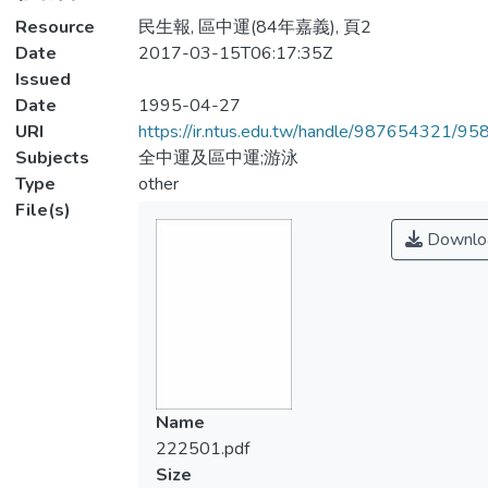
Resource
民生報, 區中運(84年嘉義), 頁2
Date
2017-03-15T06:17:35Z
Issued
Date
1995-04-27
URI
https://ir.ntus.edu.tw/handle/987654321/95
Subjects
全中運及區中運;游泳
Type
other
File(s)
Downlo
Name
222501.pdf
Size