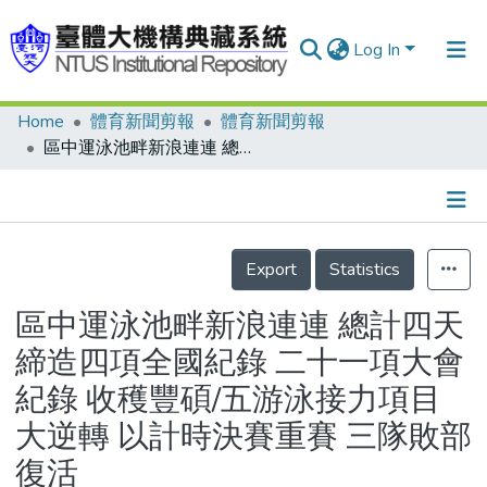
Log In
Home
體育新聞剪報
體育新聞剪報
Communities & Collections
區中運泳池畔新浪連連 總計四天締造四項全國紀錄 二十一項大會紀錄 收穫豐碩/五游泳接力項目大逆轉 以計時決賽重賽 三隊敗部復活
Research Outputs
Fundings & Projects
Details
People
Export
Statistics
Organizations
區中運泳池畔新浪連連 總計四天
Statistics
締造四項全國紀錄 二十一項大會
紀錄 收穫豐碩/五游泳接力項目
大逆轉 以計時決賽重賽 三隊敗部
復活