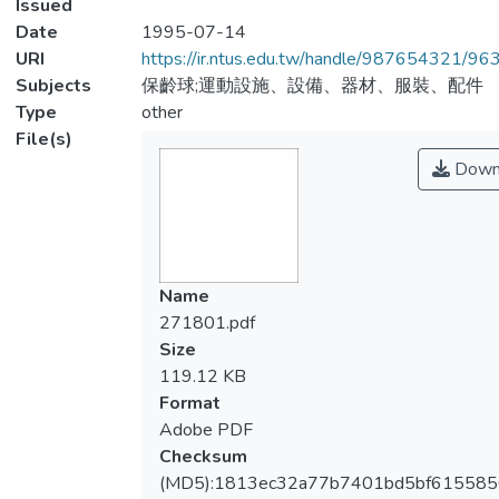
Issued
Date
1995-07-14
URI
https://ir.ntus.edu.tw/handle/987654321/96
Subjects
保齡球;運動設施、設備、器材、服裝、配件
Type
other
File(s)
Down
Name
271801.pdf
Size
119.12 KB
Format
Adobe PDF
Checksum
(MD5):1813ec32a77b7401bd5bf615585