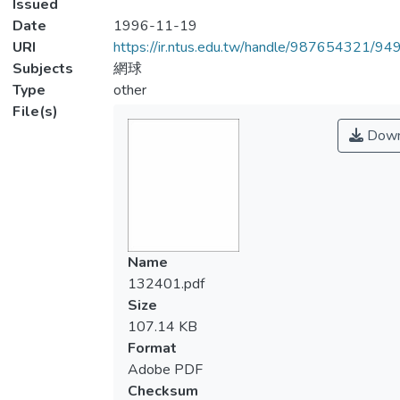
Issued
Date
1996-11-19
URI
https://ir.ntus.edu.tw/handle/987654321/94
Subjects
網球
Type
other
File(s)
Down
Name
132401.pdf
Size
107.14 KB
Format
Adobe PDF
Checksum