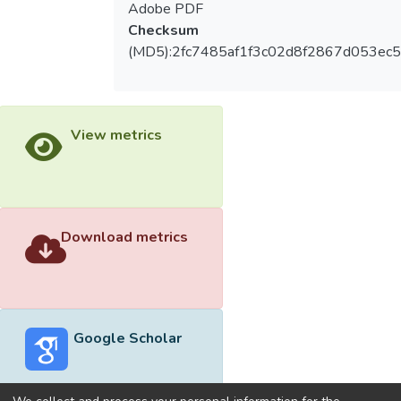
Adobe PDF
Checksum
(MD5):2fc7485af1f3c02d8f2867d053ec
View metrics
Download metrics
Google Scholar