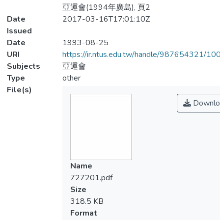
亞運會(1994年廣島), 頁2
Date
2017-03-16T17:01:10Z
Issued
Date
1993-08-25
URI
https://ir.ntus.edu.tw/handle/987654321/1
Subjects
亞運會
Type
other
File(s)
Downlo
Name
727201.pdf
Size
318.5 KB
Format