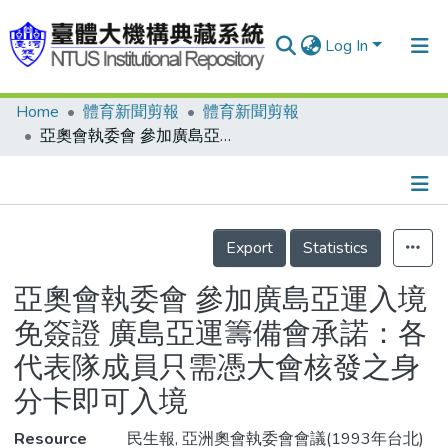
Log In
Home
體育新聞剪報
體育新聞剪報
Communities & Collections
亞奧會執委會 參加廣島亞運入境免簽證 廣島亞運籌備會承諾：各代表隊成員只需憑大會核發之身分卡即可入境
Research Outputs
Fundings & Projects
Details
People
Export
Statistics
Organizations
亞奧會執委會 參加廣島亞運入境
Statistics
免簽證 廣島亞運籌備會承諾：各
代表隊成員只需憑大會核發之身
分卡即可入境
Resource
民生報, 亞洲奧會執委會會議(1993年台北)