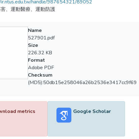
//ir.ntus.edu.tw/handle/987654321/89052
傷害、運動醫療、運動防護
Name
527901.pdf
Size
226.32 KB
Format
Adobe PDF
Checksum
(MD5):50db15e258046a26b2536e3417cc9f69
nload metrics
Google Scholar