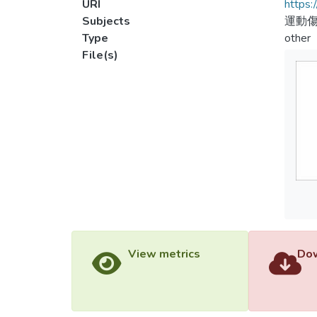
URI
https:
Subjects
運動
Type
other
File(s)
View metrics
Dow