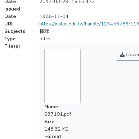
Date
2017-03-29T16:53:47Z
Issued
Date
1988-11-04
URI
https://ir.ntus.edu.tw/handle/123456789/1
Subjects
棒球
Type
other
File(s)
Down
Name
637101.pdf
Size
148.32 KB
Format