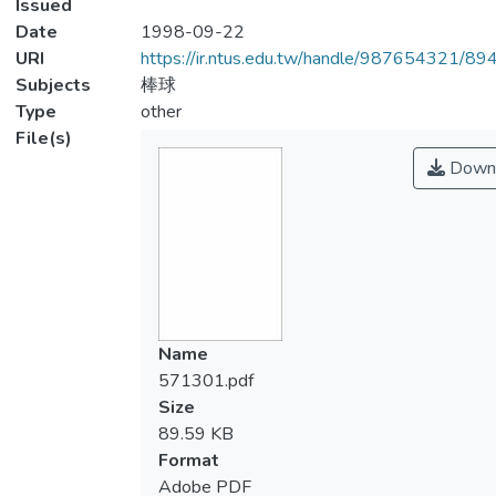
Issued
Date
1998-09-22
URI
https://ir.ntus.edu.tw/handle/987654321/89
Subjects
棒球
Type
other
File(s)
Down
Name
571301.pdf
Size
89.59 KB
Format
Adobe PDF