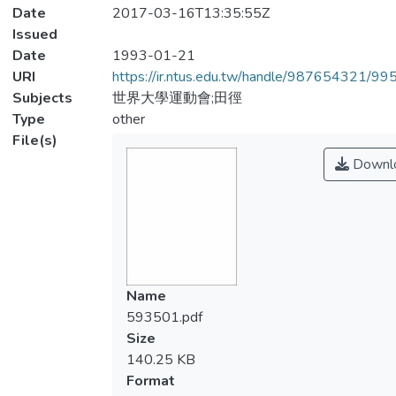
Date
2017-03-16T13:35:55Z
Issued
Date
1993-01-21
URI
https://ir.ntus.edu.tw/handle/987654321/99
Subjects
世界大學運動會;田徑
Type
other
File(s)
Downl
Name
593501.pdf
Size
140.25 KB
Format