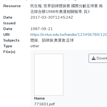
Resource
民生報, 世界韻律體操賽 國際分齡足球賽 南
北韓合辦1988年奧運相關報導, 頁3
Date
2017-03-30T12:45:24Z
Issued
Date
1987-09-21
URI
https://ir.ntus.edu.tw/handle/123456789/1
Subjects
體操、韻律操;奧運會;足球
Type
other
File(s)
Downl
Name
771601.pdf