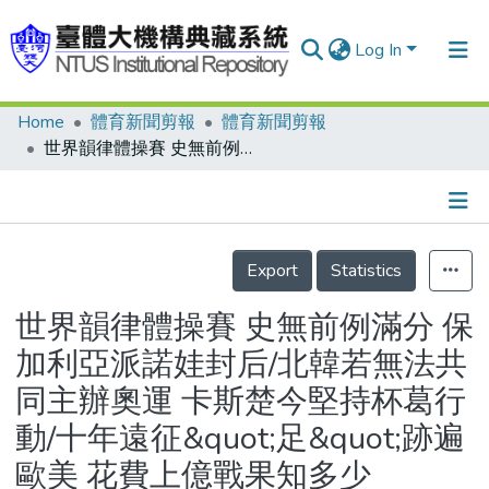
Log In
Home
體育新聞剪報
體育新聞剪報
Communities & Collections
世界韻律體操賽 史無前例滿分 保加利亞派諾娃封后/北韓若無法共同主辦奧運 卡斯楚今堅持杯葛行動/十年遠征&quot;足&quot;跡遍歐美 花費上億戰果知多少
Research Outputs
Fundings & Projects
Details
People
Export
Statistics
Organizations
世界韻律體操賽 史無前例滿分 保
Statistics
加利亞派諾娃封后/北韓若無法共
同主辦奧運 卡斯楚今堅持杯葛行
動/十年遠征&quot;足&quot;跡遍
歐美 花費上億戰果知多少