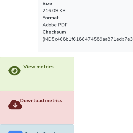
Size
216.09 KB
Format
Adobe PDF
Checksum
(MD5):468b1f6186474589aa871edb7e3
View metrics
Download metrics