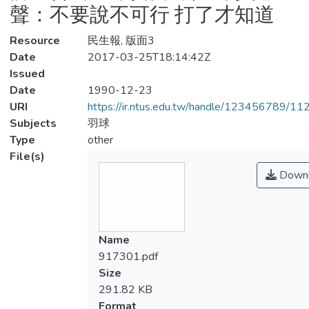
聲：不要說不可行 打了才知道
Resource
民生報, 版面3
Date
2017-03-25T18:14:42Z
Issued
Date
1990-12-23
URI
https://ir.ntus.edu.tw/handle/123456789/1
Subjects
羽球
Type
other
File(s)
Downl
Name
917301.pdf
Size
291.82 KB
Format