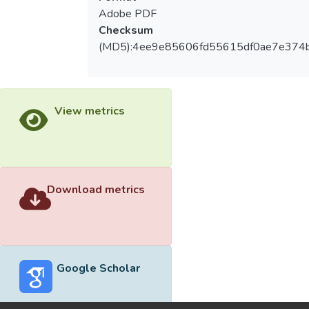
Adobe PDF
Checksum
(MD5):4ee9e85606fd55615df0ae7e374
View metrics
Download metrics
Google Scholar