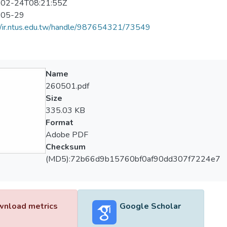
02-24T08:21:55Z
-05-29
//ir.ntus.edu.tw/handle/987654321/73549
Name
260501.pdf
Size
335.03 KB
Format
Adobe PDF
Checksum
(MD5):72b66d9b15760bf0af90dd307f7224e7
nload metrics
Google Scholar