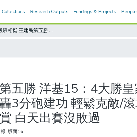
 Collections
Research Outputs
Fundings & Projects
People
後段班相挺 王建民第五勝 洋基15：4大勝皇家 羅德里圭茲雙想砲 捕手史汀奈特也轟3分砲建功 輕鬆克敵/滾地球大師 建仔升級 居美聯首位 媒體讚賞 白天出賽沒敗過
第五勝 洋基15：4大勝
轟3分砲建功 輕鬆克敵/
賞 白天出賽沒敗過
報, 版面16