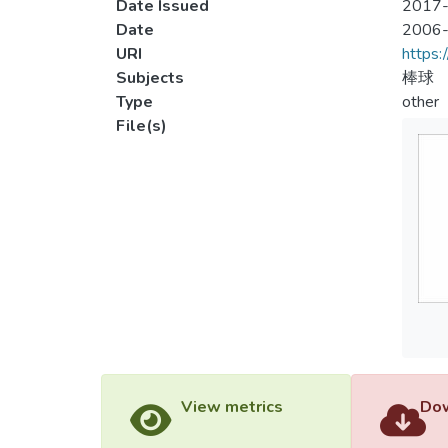
Date Issued
2017-
Date
2006
URI
https:
Subjects
棒球
Type
other
File(s)
View metrics
Dow