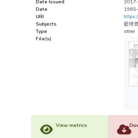
Date Issued
2017-
Date
1985
URI
https:
Subjects
籃球;
Type
other
File(s)
View metrics
Dow