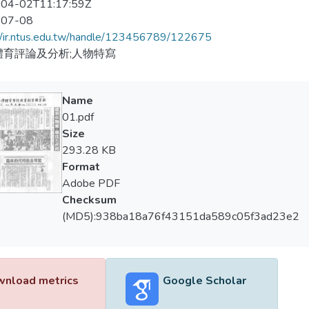
04-02T11:17:59Z
-07-08
//ir.ntus.edu.tw/handle/123456789/122675
體育評論及分析;人物特寫
Name
01.pdf
Size
293.28 KB
Format
Adobe PDF
Checksum
(MD5):938ba18a76f43151da589c05f3ad23e2
nload metrics
Google Scholar