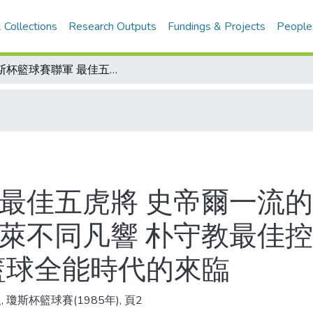
 Collections
Research Outputs
Fundings & Projects
People
瓊斯杯籃球賽聯軍 最佳五虎將 史帝爾一流的中鋒 馬格里特最有價值的球員 普理斯萊不同凡響 朴守教最佳控球員 艾篤阿爾多標準前鋒/籃壇手記 籃球全能時代的來臨
 最佳五虎將 史帝爾一流的
斯萊不同凡響 朴守教最佳控
籃球全能時代的來臨
 瓊斯杯籃球賽(1985年), 頁2