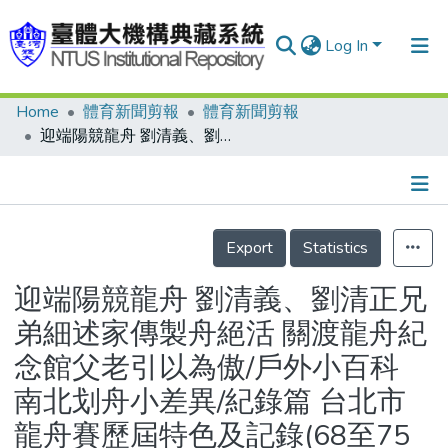
Log In
Home
體育新聞剪報
體育新聞剪報
Communities & Collections
迎端陽競龍舟 劉清義、劉清正兄弟細述家傳製舟絕活 關渡龍舟紀念館父老引以為傲/戶外小百科 南北划舟小差異/紀錄篇 台北市龍舟賽歷屆特色及記錄(68至75年)
Research Outputs
Fundings & Projects
Details
People
Export
Statistics
Organizations
迎端陽競龍舟 劉清義、劉清正兄
Statistics
弟細述家傳製舟絕活 關渡龍舟紀
念館父老引以為傲/戶外小百科
南北划舟小差異/紀錄篇 台北市
龍舟賽歷屆特色及記錄(68至75