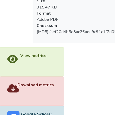
Size
315.47 KB
Format
Adobe PDF
Checksum
(MD5):faef20d4b5e8ac26aee9c91c1f7d
View metrics
Download metrics
Google Scholar