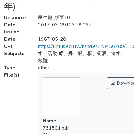
年)
Resource
民生報, 版面10
Date
2017-03-29T23:18:06Z
Issued
Date
1987-05-28
URI
https://ir.ntus.edu.tw/handle/123456789/1
Subjects
水上活動(船、舟、艇、板、衝浪、滑水、
救難)
Type
other
File(s)
Downlo
Name
731501.pdf