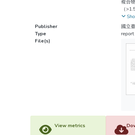
複合物
（>1
顯。
Sho
缺陷
Publisher
國立
功能
Type
report
良好
File(s)
水化
素補
View metrics
Dow