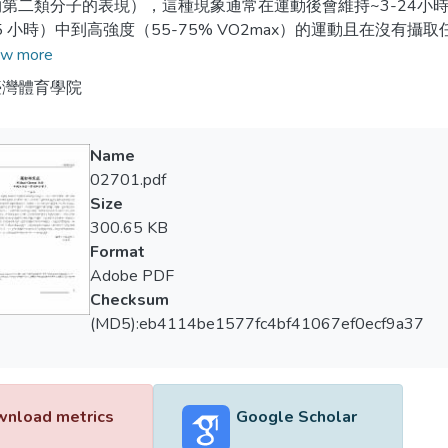
第二類分子的表現），這種現象通常在運動後會維持~3-24小
.5 小時）中到高強度（55-75% VO2max）的運動且在沒
持續一周或者更長的增強訓練（過度延長），逐漸地導致免疫功
w more
，但是在綜合一些免疫參數的小改變，可能減低對於常見小疾病
臺灣體育學院
抑制與長期的訓練具相關性，可能導致可疑的感染，特別是在重
的均衡飲食，以達到他們對能量、碳水化合物、蛋白質以及微量
合物能夠減低壓力荷爾蒙的上升，並且能減低運動所引起的免疫
Name
充，可以降低運動所引起的壓力與白血球功能損害。
02701.pdf
Size
300.65 KB
Format
Adobe PDF
Checksum
(MD5):eb4114be1577fc4bf41067ef0ecf9a37
nload metrics
Google Scholar