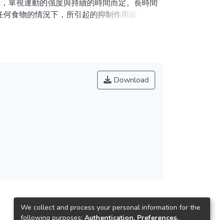
時，單視運動的強度與持續的時間而定。長時間
有攝取任何食物的情況下，所引起的抑制作用最為明
能的抑制。雖然優秀的運動員在臨床上沒有免疫
的抵抗力，例如上呼吸道的感染。長時間的免疫
要比賽的時候。為維持免疫功能，運動員應攝取
營養素的需求。長時間高強度的運動中，攝取碳
功能抑制的現象。最近的研究發現抗氧化的維生
Download
We collect and process your personal information for the
following purposes:
Authentication, Preferences,